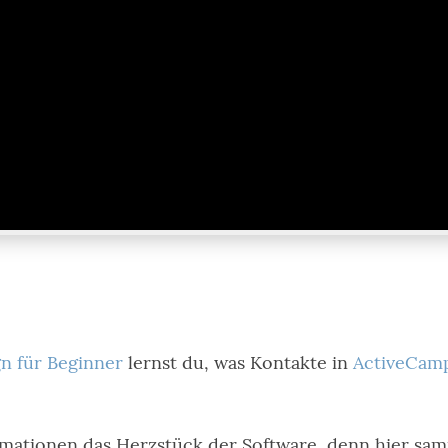
n für Beginner
lernst du, was Kontakte in
ActiveCam
ationen das Herzstück der Software, denn hier samme