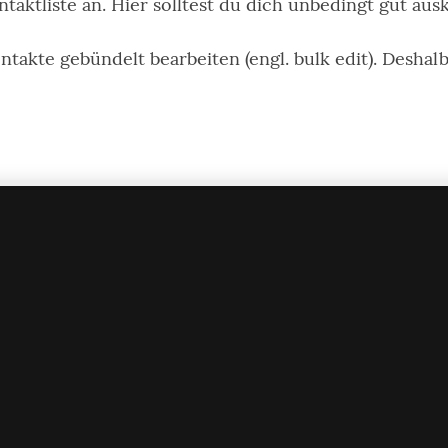
ntaktliste an. Hier solltest du dich unbedingt gut au
akte gebündelt bearbeiten (engl. bulk edit). Deshalb