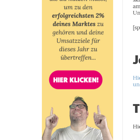
am
Un
[s
J
Hi
un
T
Hi