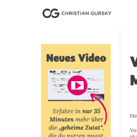
V
M
He
Vo
sk