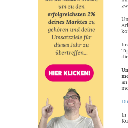
zw
Um
Ar
ko
In
Ti
di
Un
me
an
me
Du
In
Ku