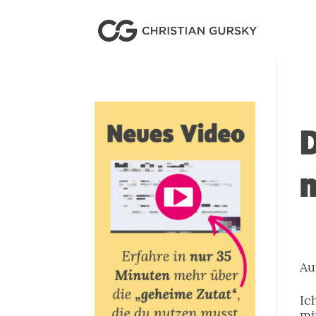
D
Au
Ic
mi