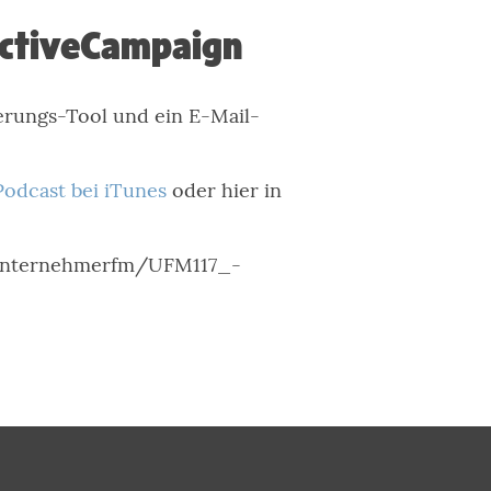
ActiveCampaign
erungs-Tool und ein E-Mail-
Podcast bei iTunes
oder hier in
om/unternehmerfm/UFM117_-