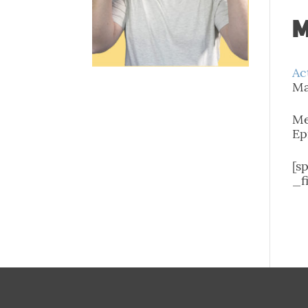
M
Ac
Ma
Me
Ep
[s
_f