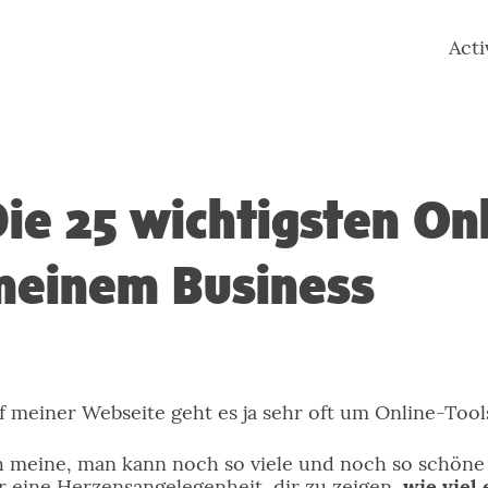
Act
ie 25 wichtigsten Onl
meinem Business
f meiner Webseite geht es ja sehr oft um Online-Tool
h meine, man kann noch so viele und noch so schöne 
r eine Herzensangelegenheit, dir zu zeigen,
wie viel 